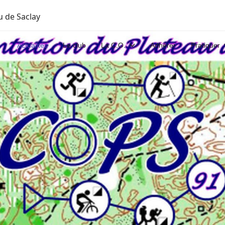
u de Saclay
Actualités
Le club
La C.O.
Adhérer
Pratiquer