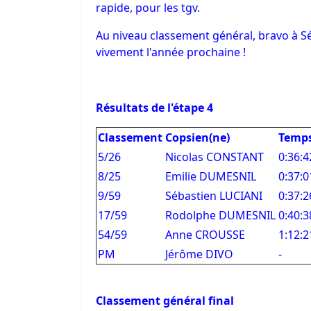
rapide, pour les tgv.
Au niveau classement général, bravo à S
vivement l'année prochaine !
Résultats de l'étape 4
Classement
Copsien(ne)
Temp
5/26
Nicolas CONSTANT
0:36:4
8/25
Emilie DUMESNIL
0:37:0
9/59
Sébastien LUCIANI
0:37:2
17/59
Rodolphe DUMESNIL
0:40:3
54/59
Anne CROUSSE
1:12:2
PM
Jérôme DIVO
-
Classement général final