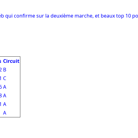
éb qui confirme sur la deuxième marche, et beaux top 10 po
s
Circuit
2
B
1
C
6
A
8
A
1
A
A