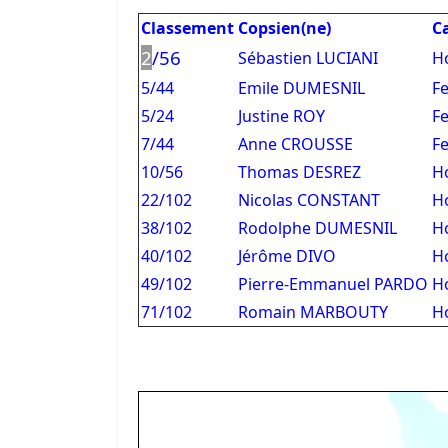
Classement
Copsien(ne)
C
2
/56
Sébastien LUCIANI
H
5/44
Emile DUMESNIL
F
5/24
Justine ROY
F
7/44
Anne CROUSSE
F
10/56
Thomas DESREZ
H
22/102
Nicolas CONSTANT
H
38/102
Rodolphe DUMESNIL
H
40/102
Jérôme DIVO
H
49/102
Pierre-Emmanuel PARDO
H
71/102
Romain MARBOUTY
H