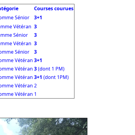
atégorie
Courses courues
omme Sénior
3+1
emme Vétéran
3
emme Sénior
3
emme Vétéran
3
omme Sénior
3
omme Vétéran
3+1
omme Vétéran
3
(dont 1 PM)
omme Vétéran
3+1
(dont 1PM)
omme Vétéran
2
omme Vétéran
1